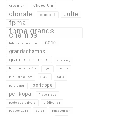
ChoeurUni
Choeur Uni
chorale
culte
concert
fpma
fpma grands
champs
GC10
fête de la musique
grandschamps
grands champs
krismasy
lundi de pentecôte
Lyon
manne
noel
mini journaliste
paris
pericope
paroissien
perikopa
Pique-nique
poète des univers
prédication
Pâques 2015
quizz
rajaobelison