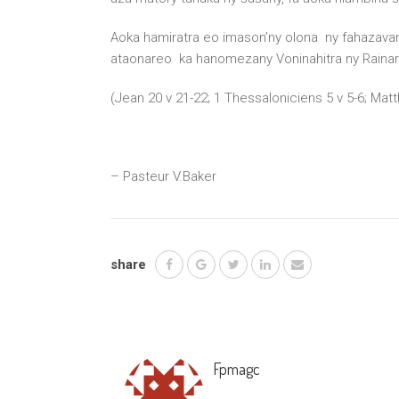
Aoka hamiratra eo imason’ny olona ny fahazava
ataonareo ka hanomezany Voninahitra ny Rainare
(Jean 20 v 21-22; 1 Thessaloniciens 5 v 5-6; Matt
– Pasteur V.Baker
share
Fpmagc