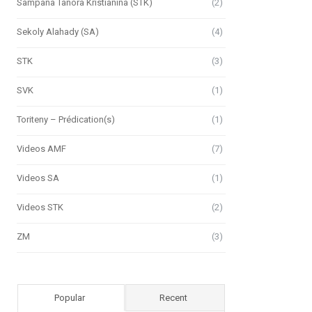
Sampana Tanora Kristianina (STK)
(2)
Sekoly Alahady (SA)
(4)
STK
(3)
SVK
(1)
Toriteny – Prédication(s)
(1)
Videos AMF
(7)
Videos SA
(1)
Videos STK
(2)
ZM
(3)
Popular
Recent