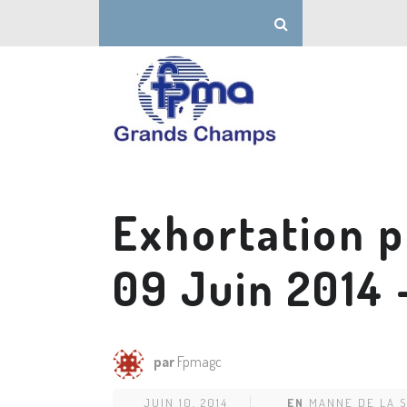
Exhortation p
09 Juin 2014 
par
Fpmagc
JUIN 10, 2014
EN
MANNE DE LA 