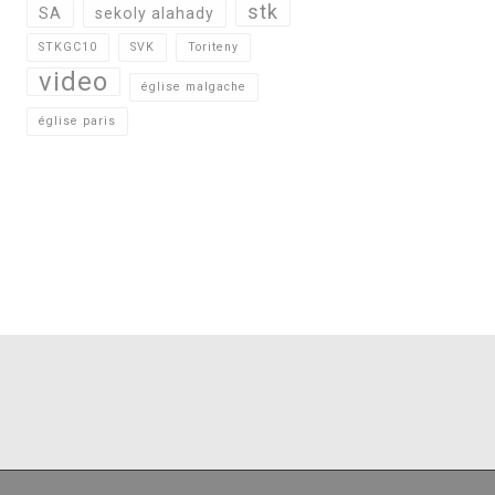
stk
SA
sekoly alahady
STKGC10
SVK
Toriteny
video
église malgache
église paris