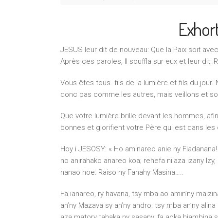
Exhort
JESUS leur dit de nouveau: Que la Paix soit ave
Après ces paroles, Il souffla sur eux et leur dit:
Vous êtes tous fils de la lumière et fils du jo
donc pas comme les autres, mais veillons et s
Que votre lumière brille devant les hommes, afin
bonnes et glorifient votre Père qui est dans les 
Hoy i JESOSY: « Ho aminareo anie ny Fiadanana!
no anirahako anareo koa; rehefa nilaza izany Izy,
nanao hoe: Raiso ny Fanahy Masina…..
Fa ianareo, ry havana, tsy mba ao amin’ny maizin
an’ny Mazava sy an’ny andro; tsy mba an’ny alina 
aza matory tahaka ny sasany, fa aoka hiambina 