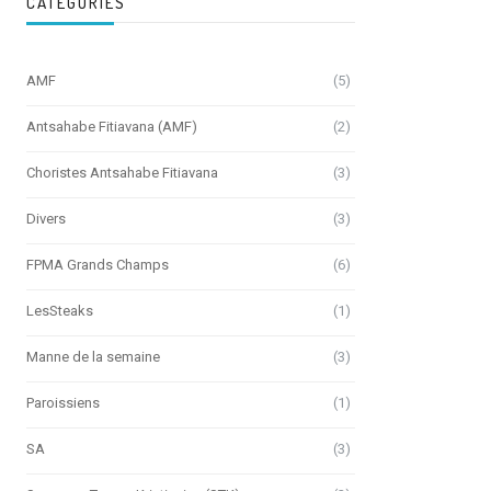
CATÉGORIES
AMF
(5)
Antsahabe Fitiavana (AMF)
(2)
Choristes Antsahabe Fitiavana
(3)
Divers
(3)
FPMA Grands Champs
(6)
LesSteaks
(1)
Manne de la semaine
(3)
Paroissiens
(1)
SA
(3)