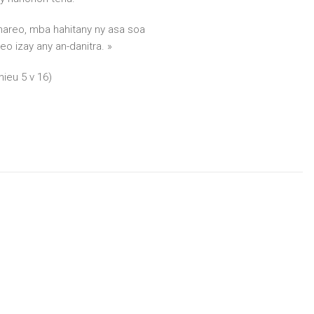
nareo, mba hahitany ny asa soa
o izay any an-danitra. »
hieu 5 v 16)