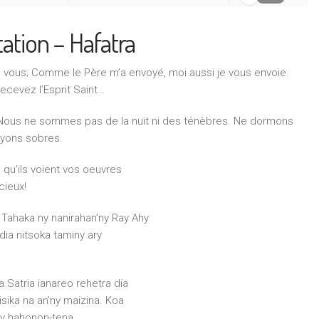
ation – Hafatra
c vous; Comme le Père m’a envoyé, moi aussi je vous envoie.
 Recevez l’Esprit Saint…
ur. Nous ne sommes pas de la nuit ni des ténèbres. Ne dormons
oyons sobres.
 qu’ils voient vos oeuvres
cieux!
 Tahaka ny nanirahan’ny Ray Ahy
 dia nitsoka taminy ary
a.Satria ianareo rehetra dia
isika na an’ny maizina. Koa
sy hahonon-tena.