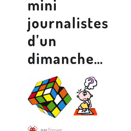
mini
journalistes
d’un
dimanche…
par
Fpmagc