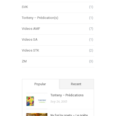
SVK
(1)
Toriteny – Prédication(s)
(1)
Videos AMF
(7)
Videos SA
(1)
Videos STK
(2)
ZM
(3)
Popular
Recent
Toriteny – Prédications
Sep 24, 2015
Ny fon’ny poety – Le poête