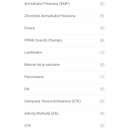
Antsahabe Fitiavana (AMF)
(2)
Choristes Antsahabe Fitiavana
(3)
Divers
(3)
FPMA Grands Champs
(6)
LesSteaks
(1)
Manne de la semaine
(3)
Paroissiens
(1)
SA
(3)
Sampana Tanora Kristianina (STK)
(2)
Sekoly Alahady (SA)
(4)
STK
(3)