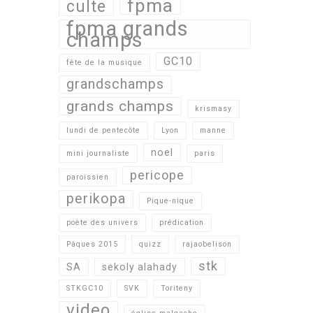
fpma
culte
fpma grands
champs
GC10
fête de la musique
grandschamps
grands champs
krismasy
lundi de pentecôte
Lyon
manne
noel
mini journaliste
paris
pericope
paroissien
perikopa
Pique-nique
poète des univers
prédication
Pâques 2015
quizz
rajaobelison
stk
SA
sekoly alahady
STKGC10
SVK
Toriteny
video