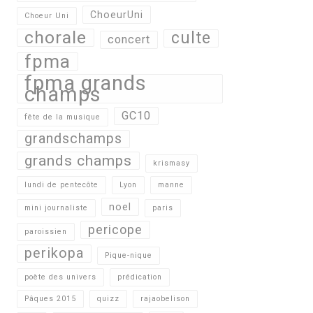
ChoeurUni
Choeur Uni
chorale
culte
concert
fpma
fpma grands
champs
GC10
fête de la musique
grandschamps
grands champs
krismasy
lundi de pentecôte
Lyon
manne
noel
mini journaliste
paris
pericope
paroissien
perikopa
Pique-nique
poète des univers
prédication
Pâques 2015
quizz
rajaobelison