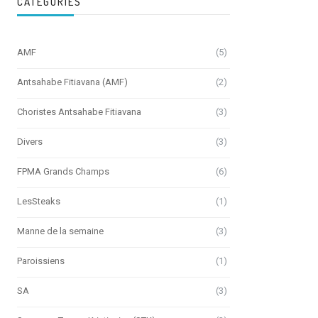
CATÉGORIES
AMF
(5)
Antsahabe Fitiavana (AMF)
(2)
Choristes Antsahabe Fitiavana
(3)
Divers
(3)
FPMA Grands Champs
(6)
LesSteaks
(1)
Manne de la semaine
(3)
Paroissiens
(1)
SA
(3)