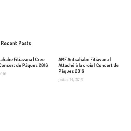
Recent Posts
ahabe Fitiavana | Cree
AMF Antsahabe Fitiavana |
 Concert de Pâques 2016
Attaché à la croix | Concert de
Pâques 2016
 2016
juillet 14, 2016