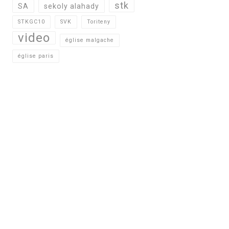
stk
SA
sekoly alahady
STKGC10
SVK
Toriteny
video
église malgache
église paris