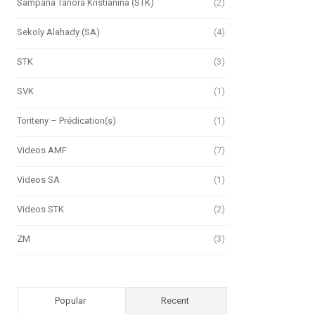
Sampana Tanora Kristianina (STK)
(2)
Sekoly Alahady (SA)
(4)
STK
(3)
SVK
(1)
Toriteny – Prédication(s)
(1)
Videos AMF
(7)
Videos SA
(1)
Videos STK
(2)
ZM
(3)
Popular
Recent